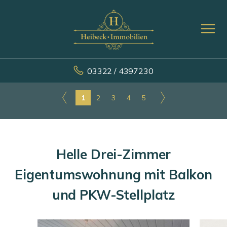
03322 / 4397230
1
2
3
4
5
Helle Drei-Zimmer
Eigentumswohnung mit Balkon
und PKW-Stellplatz