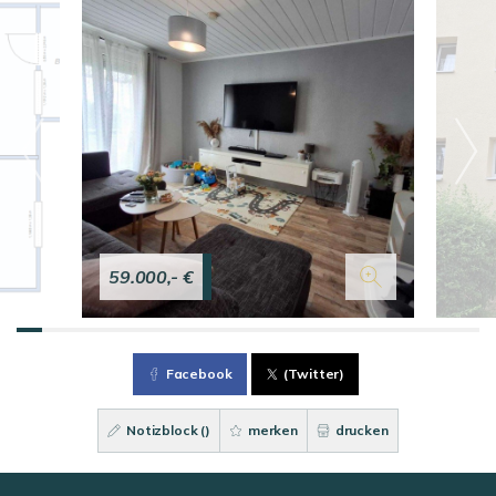
59.000,- €
Facebook
(Twitter)
Notizblock (
)
merken
drucken