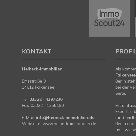
KONTAKT
PROFI
Heibeck-Immobilien
Als kompe
Falkense
Emsstraße 9
Berlin ste
14612 Falkensee
bei der Ve
Seite.
Tel:
03322 - 4397230
Fax: 03322 - 1255190
Mit umfas
Expertise 
E-Mail:
info@heibeck-immobilien.de
rund um Ih
Webseite: www.heibeck-immobilien.de
Berlin und
an – wir si