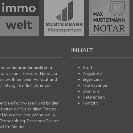
L
INHALT
tenter
Immobilienmakler in
Start
e
und in unmittelbarer Nähe von
Angebote
hen wir Ihnen beim Verkauf und
Eigentümer
rmietung Ihrer Immobilie zur
Interessenten
Über uns
Referenzen
sendem Fachwissen und lokaler
Kontakt
beraten wir Sie in allen Fragen
r Haus oder Ihre Wohnung in
 Brandenburg. Sprechen Sie uns
nd für Sie da.