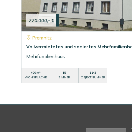
770.000,- €
Premnitz
Vollvermietetes und saniertes Mehrfamilienhau
Mehrfamilienhaus
400 m²
15
1143
WOHNFLÄCHE
ZIMMER
OBJEKTNUMMER