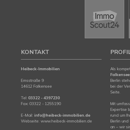
KONTAKT
PROFI
Heibeck-Immobilien
Als kompe
Falkense
Emsstraße 9
Berlin ste
14612 Falkensee
bei der Ve
Seite.
Tel:
03322 - 4397230
Fax: 03322 - 1255190
Mit umfas
Expertise 
E-Mail:
info@heibeck-immobilien.de
rund um Ih
Webseite: www.heibeck-immobilien.de
Berlin und
an – wir si