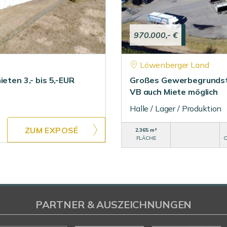
970.000,- €
Löwenberger Land
eten 3,- bis 5,-EUR
Großes Gewerbegrundstü
VB auch Miete möglich
Halle / Lager / Produktion
ZUM EXPOSÉ
2.365 m²
FLÄCHE
O
PARTNER & AUSZEICHNUNGEN