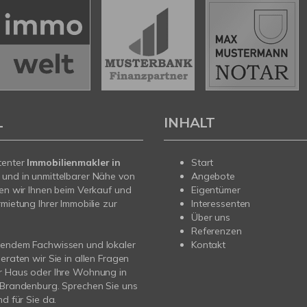
L
INHALT
tenter
Immobilienmakler in
Start
e
und in unmittelbarer Nähe von
Angebote
hen wir Ihnen beim Verkauf und
Eigentümer
rmietung Ihrer Immobilie zur
Interessenten
Über uns
Referenzen
sendem Fachwissen und lokaler
Kontakt
beraten wir Sie in allen Fragen
r Haus oder Ihre Wohnung in
 Brandenburg. Sprechen Sie uns
nd für Sie da.