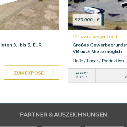
970.000,- €
Löwenberger Land
eten 3,- bis 5,-EUR
Großes Gewerbegrundstü
VB auch Miete möglich
Halle / Lager / Produktion
ZUM EXPOSÉ
2.365 m²
FLÄCHE
O
PARTNER & AUSZEICHNUNGEN