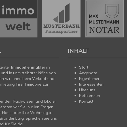
L
INHALT
tenter
Immobilienmakler in
Start
e
und in unmittelbarer Nähe von
Angebote
hen wir Ihnen beim Verkauf und
Eigentümer
rmietung Ihrer Immobilie zur
Interessenten
Über uns
Referenzen
sendem Fachwissen und lokaler
Kontakt
beraten wir Sie in allen Fragen
r Haus oder Ihre Wohnung in
 Brandenburg. Sprechen Sie uns
nd für Sie da.