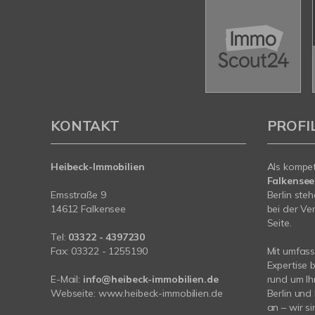
KONTAKT
PROFI
Heibeck-Immobilien
Als kompe
Falkense
Emsstraße 9
Berlin ste
14612 Falkensee
bei der Ve
Seite.
Tel:
03322 - 4397230
Fax: 03322 - 1255190
Mit umfas
Expertise 
E-Mail:
info@heibeck-immobilien.de
rund um Ih
Webseite: www.heibeck-immobilien.de
Berlin und
an – wir si