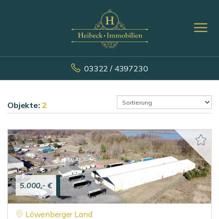
03322 / 4397230
Objekte:
2
5.000,- €
Löwenberger Land