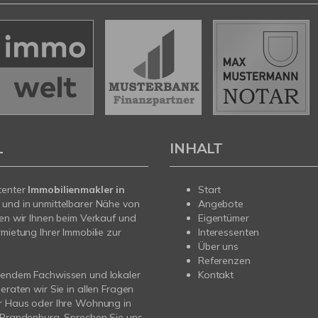
L
INHALT
tenter
Immobilienmakler in
Start
e
und in unmittelbarer Nähe von
Angebote
hen wir Ihnen beim Verkauf und
Eigentümer
rmietung Ihrer Immobilie zur
Interessenten
Über uns
Referenzen
sendem Fachwissen und lokaler
Kontakt
beraten wir Sie in allen Fragen
r Haus oder Ihre Wohnung in
 Brandenburg. Sprechen Sie uns