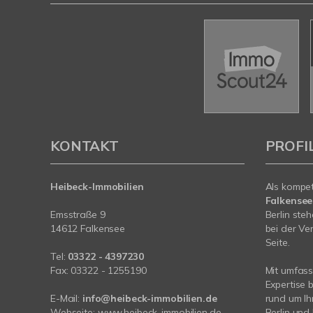
KONTAKT
PROFI
Heibeck-Immobilien
Als kompe
Falkense
Emsstraße 9
Berlin ste
14612 Falkensee
bei der Ve
Seite.
Tel:
03322 - 4397230
Fax: 03322 - 1255190
Mit umfas
Expertise 
E-Mail:
info@heibeck-immobilien.de
rund um Ih
Webseite: www.heibeck-immobilien.de
Berlin und