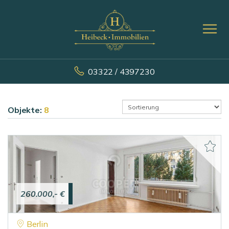
03322 / 4397230
Objekte:
8
260.000,- €
Berlin