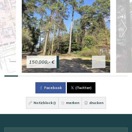
150.000,- €
Facebook
(Twitter)
Notizblock (
)
merken
drucken